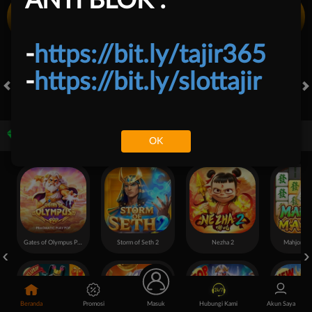
ANTI BLOK :
IDR
12,668,849,040
-
https://bit.ly/tajir365
-
https://bit.ly/slottajir
HOT GAMES
SLOTS
LIVE CASINO
RACE
OLAHRAGA
CRA
Game Populer
OK
Gates of Olympus POP
Storm of Seth 2
Nezha 2
Mahjong 
Beranda
Promosi
Masuk
Hubungi Kami
Akun Saya